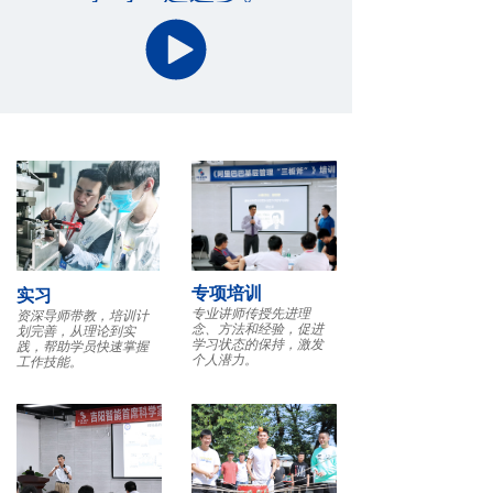
专项培训
实习
专业讲师传授先进理
资深导师带教，培训计
念、方法和经验，促进
划完善，从理论到实
学习状态的保持，激发
践，帮助学员快速掌握
个人潜力。
工作技能。