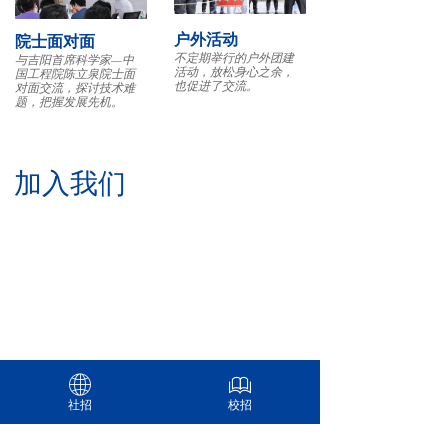
户外活动
院士面对面
不定期举行的户外团建
与吉阳首席科学家—中
活动，放松身心之余，
国工程院陈立泉院士面
也促进了交流。
对面交流，探讨技术难
题，把握发展先机。
加入我们
社会招聘
欢迎每一个坚持奋斗、坚守热爱的你，
在这里实现自我价值。
查看职位>>
ꄓ
ꁡ
社招
校招