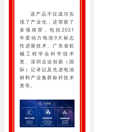
该产品不仅成功实
现了产业化，还荣获了
多项殊荣，包括2021
年度动力电池9大标志
性进展技术、广东省机
械工程学会科学技术
奖、深圳企业创新（国
际）记录以及先进电池
材料产业集群标杆技术
奖等。