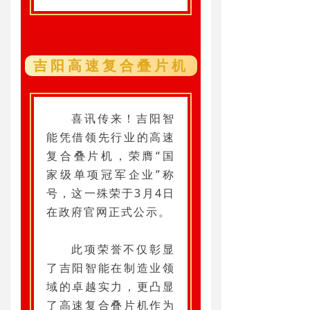
吉阳高速复合叠片机
喜讯传来！吉阳智
能凭借领先行业的高速
复合叠片机，荣膺“国
家级单项冠军企业”称
号，这一殊荣于3月4日
在政府官网正式公示。
此项荣誉不仅彰显
了吉阳智能在制造业领
域的卓越实力，更凸显
了高速复合叠片机作为